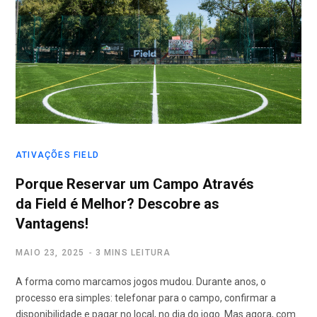
r
k
a
p
m
o
r
ATIVAÇÕES FIELD
:
Porque Reservar um Campo Através
da Field é Melhor? Descobre as
Vantagens!
MAIO 23, 2025
3 MINS LEITURA
A forma como marcamos jogos mudou. Durante anos, o
processo era simples: telefonar para o campo, confirmar a
disponibilidade e pagar no local, no dia do jogo. Mas agora, com