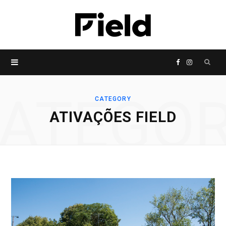
P
F
I
r
a
n
ATEGO
CATEGORY
ATIVAÇÕES FIELD
o
c
s
c
e
t
u
b
a
r
o
g
a
o
r