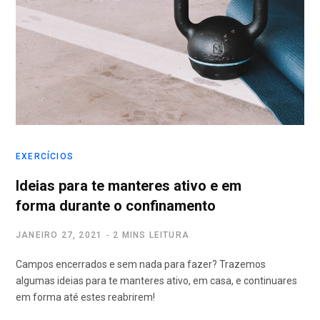
r
k
a
p
m
o
r
EXERCÍCIOS
:
Ideias para te manteres ativo e em
forma durante o confinamento
JANEIRO 27, 2021
2 MINS LEITURA
Campos encerrados e sem nada para fazer? Trazemos
algumas ideias para te manteres ativo, em casa, e continuares
em forma até estes reabrirem!