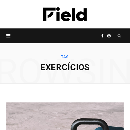
P
F
I
r
a
n
ROWSI
TAG
EXERCÍCIOS
o
c
s
c
e
t
u
b
a
r
o
g
a
o
r