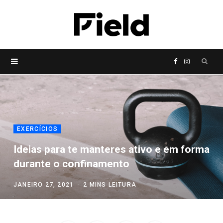
P
F
I
r
a
n
o
c
s
EXERCÍCIOS
c
e
t
Ideias para te manteres ativo e em forma
durante o confinamento
u
b
a
JANEIRO 27, 2021
2 MINS LEITURA
r
o
g
a
o
r