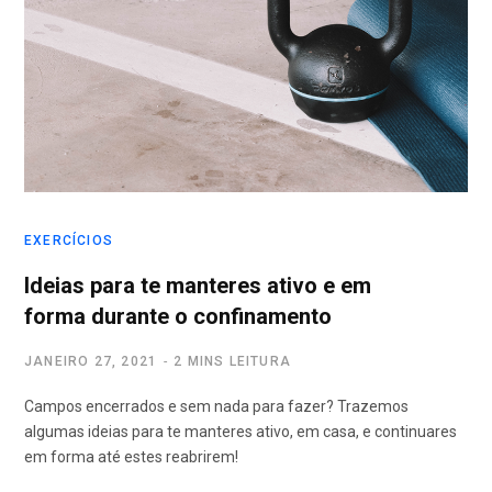
r
k
a
p
m
o
r
EXERCÍCIOS
:
Ideias para te manteres ativo e em
forma durante o confinamento
JANEIRO 27, 2021
2 MINS LEITURA
Campos encerrados e sem nada para fazer? Trazemos
algumas ideias para te manteres ativo, em casa, e continuares
em forma até estes reabrirem!