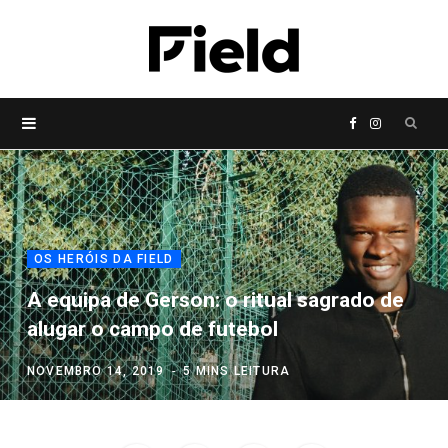
P
F
I
r
a
n
o
c
s
OS HERÓIS DA FIELD
c
e
t
A equipa de Gerson: o ritual sagrado de
alugar o campo de futebol
u
b
a
NOVEMBRO 14, 2019
5 MINS LEITURA
r
o
g
a
o
r