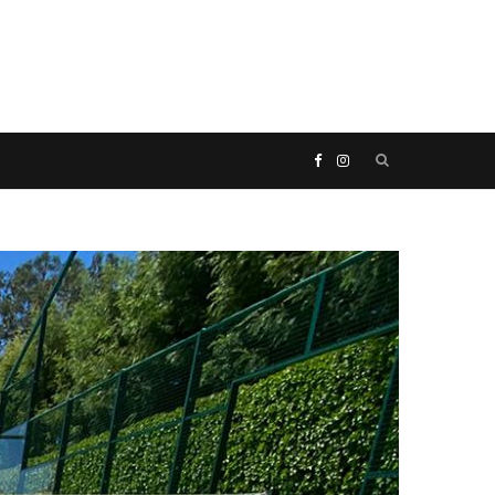
P
F
I
r
a
n
o
c
s
c
e
t
u
b
a
r
o
g