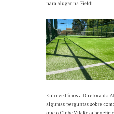
para alugar na Field!
Entrevistámos a Diretora do A
algumas perguntas sobre como 
que o Clube VilaRosa benefici