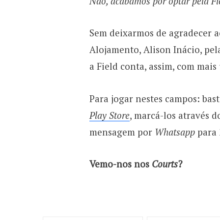
Não, acabámos por optar pela Fi
Sem deixarmos de agradecer 
Alojamento, Alison Inácio, pel
a Field conta, assim, com mais 
Para jogar nestes campos: bas
Play Store
, marcá-los através 
mensagem por
Whatsapp
para 
Vemo-nos nos
Courts
?