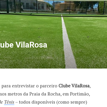
lube VilaRosa
ul para entrevistar o parceiro
Clube VilaRosa
,
mos metros da Praia da Rocha, em Portimão,
de
Ténis
– todos disponíveis (como sempre)