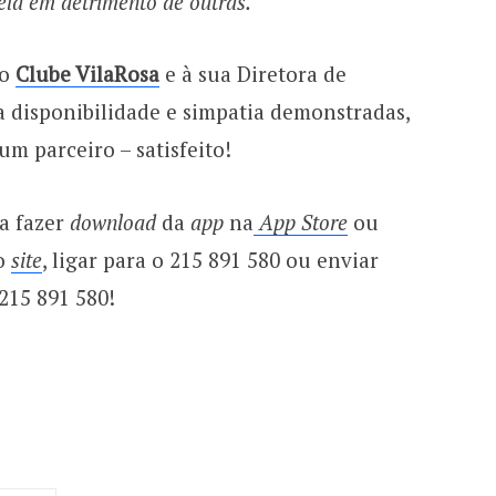
eld em detrimento de outras.
ao
Clube VilaRosa
e à sua Diretora de
a disponibilidade e simpatia demonstradas,
um parceiro – satisfeito!
ta fazer
download
da
app
na
App Store
ou
do
site
, ligar para o 215 891 580 ou enviar
215 891 580!