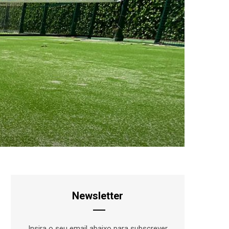
a
o
r
r
k
a
p
m
o
r
:
Newsletter
Insira o seu email abaixo para subscrever